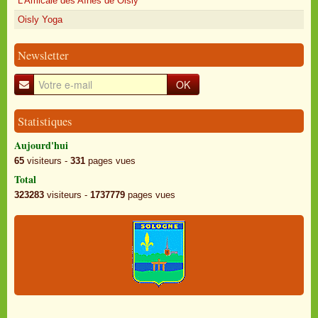
L'Amicale des Aînés de Oisly
Oisly Yoga
Newsletter
OK
Statistiques
Aujourd'hui
65
visiteurs -
331
pages vues
Total
323283
visiteurs -
1737779
pages vues