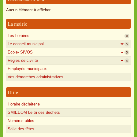
Oisly autrefois
Aucun élément à afficher
Sondages
La mairie
Annonces
Les horaires
0
Le conseil municipal
5
Ecole- SIVOS
5
Règles de civilité
4
Employés municipaux
Vos démarches administratives
Utile
Horaire déchéterie
SMIEEOM Le tri des déchets
Numéros utiles
Salle des fêtes