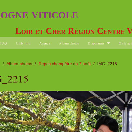
logne viticole
Loir et Cher Région Centre V
FAQ
Oisly Info
Agenda
Album photos
Diaporamas
Oisly aut
/
Album photos
/
Repas champêtre du 7 août
/
IMG_2215
_2215