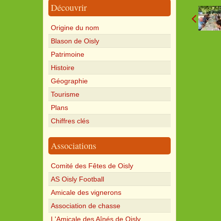
Découvrir
Origine du nom
Blason de Oisly
Patrimoine
Histoire
Géographie
Tourisme
Plans
Chiffres clés
Associations
Comité des Fêtes de Oisly
AS Oisly Football
Amicale des vignerons
Association de chasse
L'Amicale des Aînés de Oisly