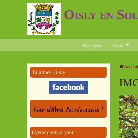
Oisly en So
Page d'accueil
Contact
Accueil
Tu aimes Oisly
IMG
Évènements à venir