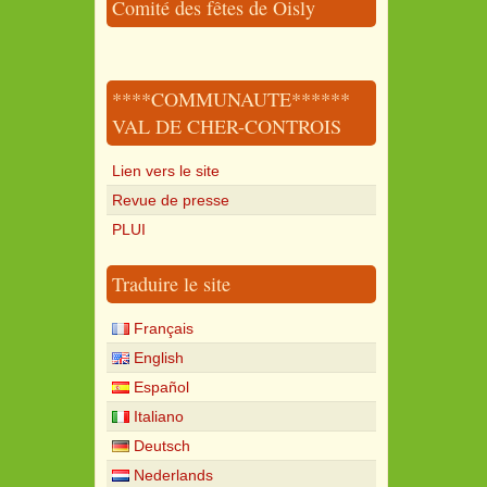
Comité des fêtes de Oisly
****COMMUNAUTE******
VAL DE CHER-CONTROIS
Lien vers le site
Revue de presse
PLUI
Traduire le site
Français
English
Español
Italiano
Deutsch
Nederlands