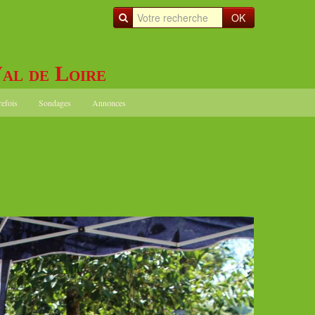
OK
al de Loire
refois
Sondages
Annonces