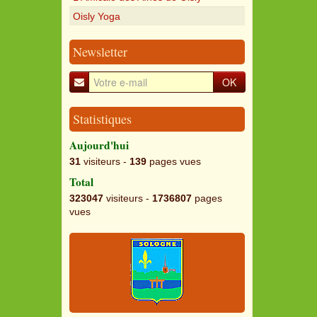
Oisly Yoga
Newsletter
OK
Statistiques
Aujourd'hui
31
visiteurs -
139
pages vues
Total
323047
visiteurs -
1736807
pages
vues