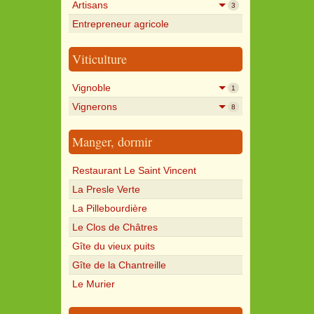
Artisans
3
Entrepreneur agricole
Viticulture
Vignoble
1
Vignerons
8
Manger, dormir
Restaurant Le Saint Vincent
La Presle Verte
La Pillebourdière
Le Clos de Châtres
Gîte du vieux puits
Gîte de la Chantreille
Le Murier