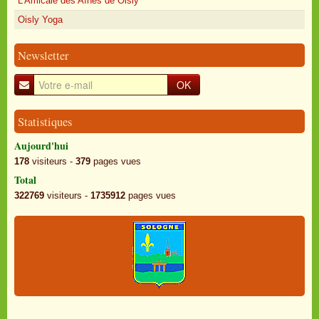
L'Amicale des Aînés de Oisly
Oisly Yoga
Newsletter
OK
Statistiques
Aujourd'hui
178
visiteurs -
379
pages vues
Total
322769
visiteurs -
1735912
pages vues