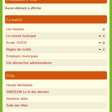
Oisly autrefois
Aucun élément à afficher
Sondages
La mairie
Annonces
Les horaires
0
Le conseil municipal
5
Ecole- SIVOS
5
Règles de civilité
4
Employés municipaux
Vos démarches administratives
Utile
Horaire déchéterie
SMIEEOM Le tri des déchets
Numéros utiles
Salle des fêtes