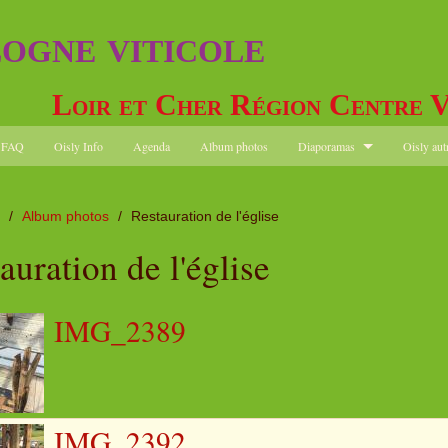
logne viticole
Loir et Cher Région Centre V
FAQ
Oisly Info
Agenda
Album photos
Diaporamas
Oisly aut
/
Album photos
/
Restauration de l'église
auration de l'église
IMG_2389
IMG_2392