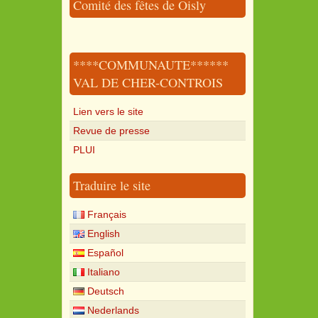
Comité des fêtes de Oisly
****COMMUNAUTE******
VAL DE CHER-CONTROIS
Lien vers le site
Revue de presse
PLUI
Traduire le site
Français
English
Español
Italiano
Deutsch
Nederlands