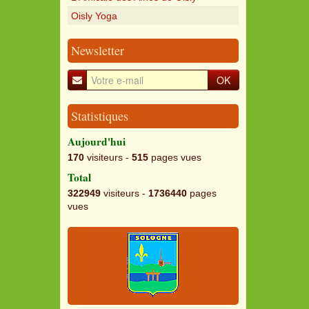
Oisly Yoga
Newsletter
OK
Statistiques
Aujourd'hui
170
visiteurs -
515
pages vues
Total
322949
visiteurs -
1736440
pages
vues