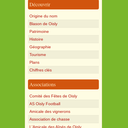
Découvrir
Origine du nom
Blason de Oisly
Patrimoine
Histoire
Géographie
Tourisme
Plans
Chiffres clés
Associations
Comité des Fêtes de Oisly
AS Oisly Football
Amicale des vignerons
Association de chasse
L'Amicale des Aînés de Oisly