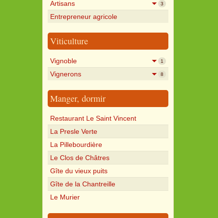
Artisans
3
Entrepreneur agricole
Viticulture
Vignoble
1
Vignerons
8
Manger, dormir
Restaurant Le Saint Vincent
La Presle Verte
La Pillebourdière
Le Clos de Châtres
Gîte du vieux puits
Gîte de la Chantreille
Le Murier