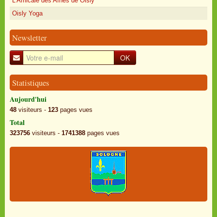
L'Amicale des Aînés de Oisly
Oisly Yoga
Newsletter
OK
Statistiques
Aujourd'hui
48
visiteurs -
123
pages vues
Total
323756
visiteurs -
1741388
pages vues