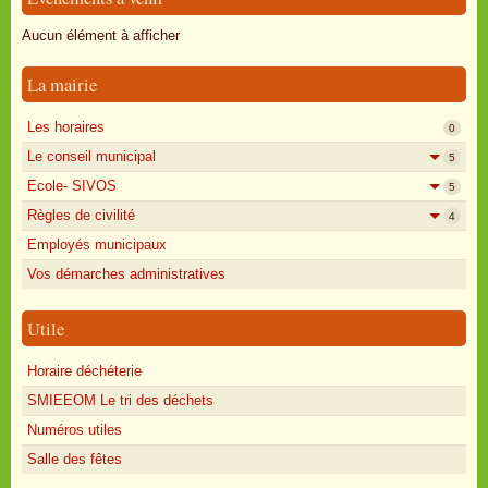
Oisly autrefois
Aucun élément à afficher
Sondages
La mairie
Annonces
Les horaires
0
Le conseil municipal
5
Ecole- SIVOS
5
Règles de civilité
4
Employés municipaux
Vos démarches administratives
Utile
Horaire déchéterie
SMIEEOM Le tri des déchets
Numéros utiles
Salle des fêtes