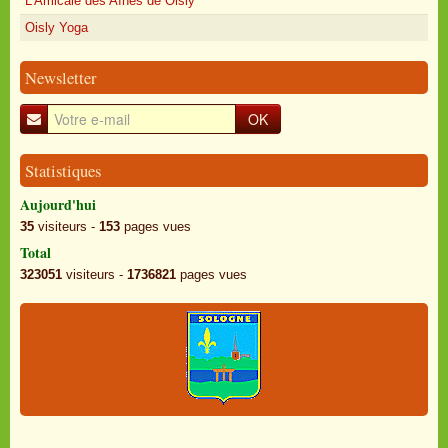
L'Amicale des Aînés de Oisly
Oisly Yoga
Newsletter
OK
Statistiques
Aujourd'hui
35
visiteurs -
153
pages vues
Total
323051
visiteurs -
1736821
pages vues