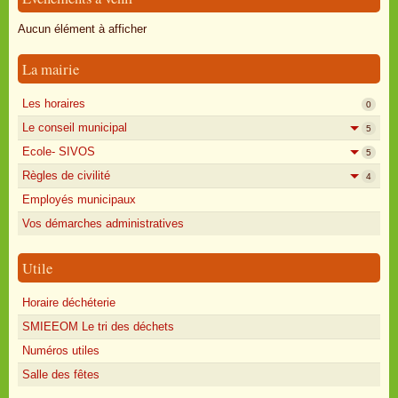
Oisly autrefois
Aucun élément à afficher
Sondages
La mairie
Annonces
Les horaires
0
Le conseil municipal
5
Ecole- SIVOS
5
Règles de civilité
4
Employés municipaux
Vos démarches administratives
Utile
Horaire déchéterie
SMIEEOM Le tri des déchets
Numéros utiles
Salle des fêtes