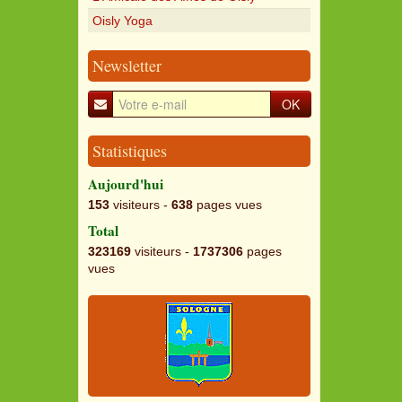
Oisly Yoga
Newsletter
OK
Statistiques
Aujourd'hui
153
visiteurs -
638
pages vues
Total
323169
visiteurs -
1737306
pages
vues