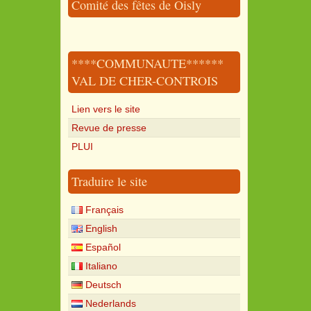
Comité des fêtes de Oisly
****COMMUNAUTE******
VAL DE CHER-CONTROIS
Lien vers le site
Revue de presse
PLUI
Traduire le site
Français
English
Español
Italiano
Deutsch
Nederlands