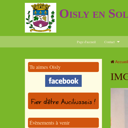
Oisly en So
Page d'accueil
Contact
Accueil
Tu aimes Oisly
IMG
Évènements à venir