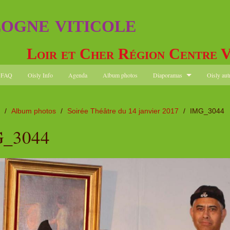
logne viticole
Loir et Cher Région Centre V
FAQ
Oisly Info
Agenda
Album photos
Diaporamas
Oisly aut
/
Album photos
/
Soirée Théâtre du 14 janvier 2017
/
IMG_3044
_3044