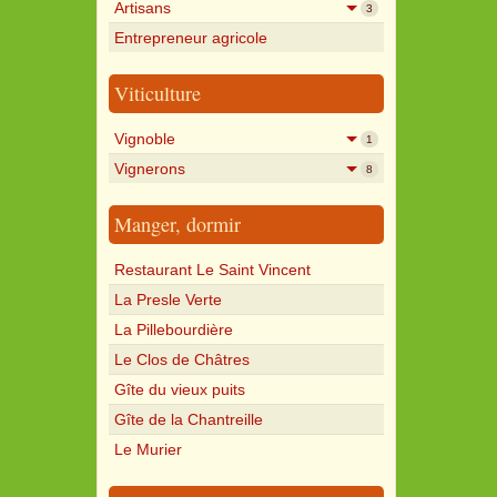
Artisans
3
Entrepreneur agricole
Viticulture
Vignoble
1
Vignerons
8
Manger, dormir
Restaurant Le Saint Vincent
La Presle Verte
La Pillebourdière
Le Clos de Châtres
Gîte du vieux puits
Gîte de la Chantreille
Le Murier