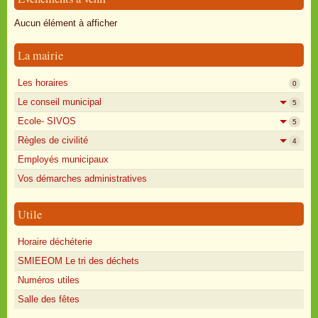
Oisly autrefois
Aucun élément à afficher
Sondages
La mairie
Annonces
Les horaires
0
Le conseil municipal
5
Ecole- SIVOS
5
Règles de civilité
4
Employés municipaux
Vos démarches administratives
Utile
Horaire déchéterie
SMIEEOM Le tri des déchets
Numéros utiles
Salle des fêtes