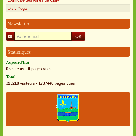
L'Amicale des Aînés de Oisly
Oisly Yoga
Newsletter
OK
Statistiques
Aujourd'hui
0
visiteurs -
0
pages vues
Total
323218
visiteurs -
1737448
pages vues