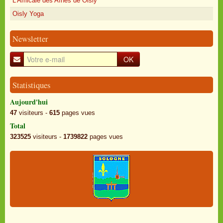
L'Amicale des Aînés de Oisly
Oisly Yoga
Newsletter
OK
Statistiques
Aujourd'hui
47
visiteurs -
615
pages vues
Total
323525
visiteurs -
1739822
pages vues