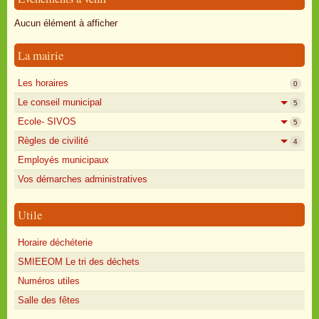
Oisly autrefois
Aucun élément à afficher
Sondages
La mairie
Annonces
Les horaires
0
Le conseil municipal
5
Ecole- SIVOS
5
Règles de civilité
4
Employés municipaux
Vos démarches administratives
Utile
Horaire déchéterie
SMIEEOM Le tri des déchets
Numéros utiles
Salle des fêtes