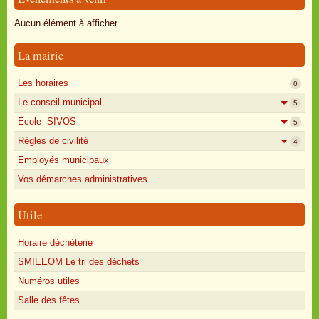
Oisly autrefois
Aucun élément à afficher
Sondages
La mairie
Annonces
Les horaires
0
Le conseil municipal
5
Ecole- SIVOS
5
Règles de civilité
4
Employés municipaux
Vos démarches administratives
Utile
Horaire déchéterie
SMIEEOM Le tri des déchets
Numéros utiles
Salle des fêtes