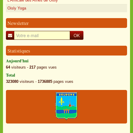
L'Amicale des Aînés de Oisly
Oisly Yoga
Newsletter
OK
Statistiques
Aujourd'hui
64
visiteurs -
217
pages vues
Total
323080
visiteurs -
1736885
pages vues