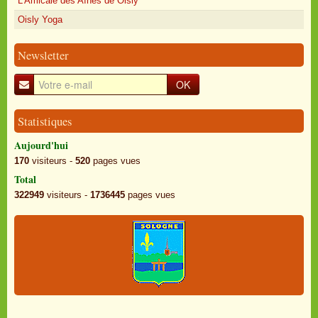
L'Amicale des Aînés de Oisly
Oisly Yoga
Newsletter
OK
Statistiques
Aujourd'hui
170
visiteurs -
520
pages vues
Total
322949
visiteurs -
1736445
pages vues