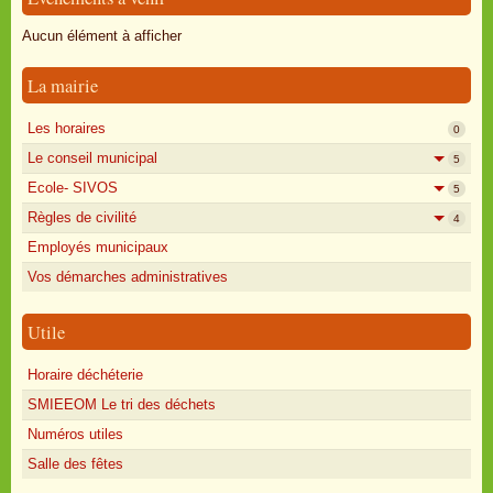
Oisly autrefois
Aucun élément à afficher
Sondages
La mairie
Annonces
Les horaires
0
Le conseil municipal
5
Ecole- SIVOS
5
Règles de civilité
4
Employés municipaux
Vos démarches administratives
Utile
Horaire déchéterie
SMIEEOM Le tri des déchets
Numéros utiles
Salle des fêtes