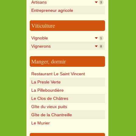
Artisans
3
Entrepreneur agricole
Viticulture
Vignoble
1
Vignerons
8
Manger, dormir
Restaurant Le Saint Vincent
La Presle Verte
La Pillebourdière
Le Clos de Châtres
Gîte du vieux puits
Gîte de la Chantreille
Le Murier