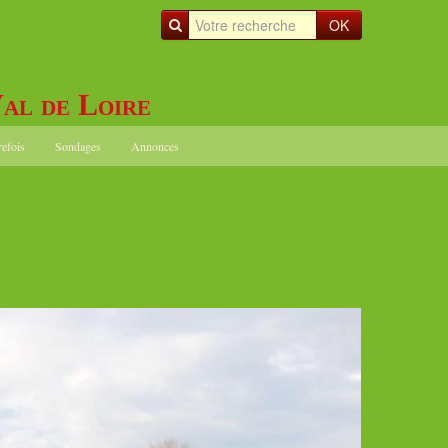
OK
al de Loire
refois
Sondages
Annonces