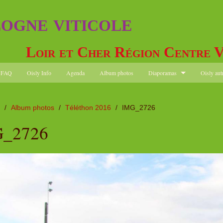
logne viticole
Loir et Cher Région Centre V
FAQ
Oisly Info
Agenda
Album photos
Diaporamas
Oisly aut
/
Album photos
/
Téléthon 2016
/
IMG_2726
_2726