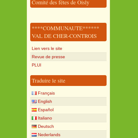
Comité des fêtes de Oisly
****COMMUNAUTE******
VAL DE CHER-CONTROIS
Lien vers le site
Revue de presse
PLUI
Traduire le site
Français
English
Español
Italiano
Deutsch
Nederlands