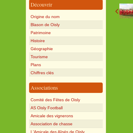
Découvrir
Origine du nom
Blason de Oisly
Patrimoine
Histoire
Géographie
Tourisme
Plans
Chiffres clés
Associations
Comité des Fêtes de Oisly
AS Oisly Football
Amicale des vignerons
Association de chasse
L'Amicale des Aînés de Oisly