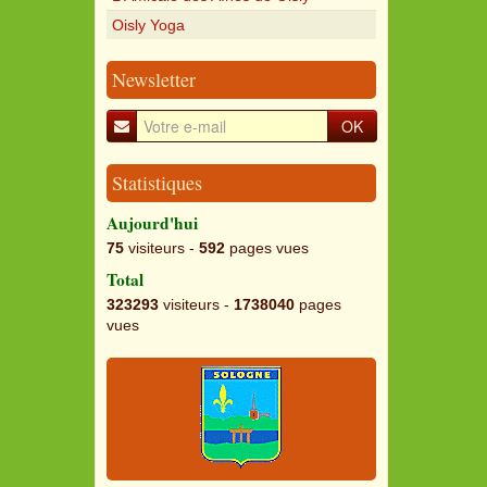
Oisly Yoga
Newsletter
OK
Statistiques
Aujourd'hui
75
visiteurs -
592
pages vues
Total
323293
visiteurs -
1738040
pages
vues