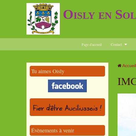
Oisly en So
Page d'accueil
Contact
Accueil
Tu aimes Oisly
IMG
Évènements à venir