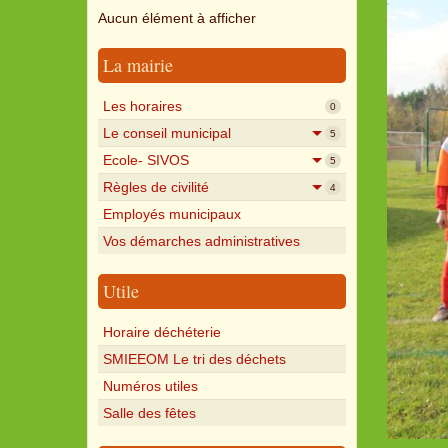
Aucun élément à afficher
La mairie
Les horaires
0
Le conseil municipal
5
Ecole- SIVOS
5
Règles de civilité
4
Employés municipaux
Vos démarches administratives
Utile
Horaire déchéterie
SMIEEOM Le tri des déchets
Numéros utiles
Salle des fêtes