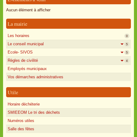
Oisly autrefois
Aucun élément à afficher
Sondages
La mairie
Annonces
Les horaires
0
Le conseil municipal
5
Ecole- SIVOS
5
Règles de civilité
4
Employés municipaux
Vos démarches administratives
Utile
Horaire déchéterie
SMIEEOM Le tri des déchets
Numéros utiles
Salle des fêtes