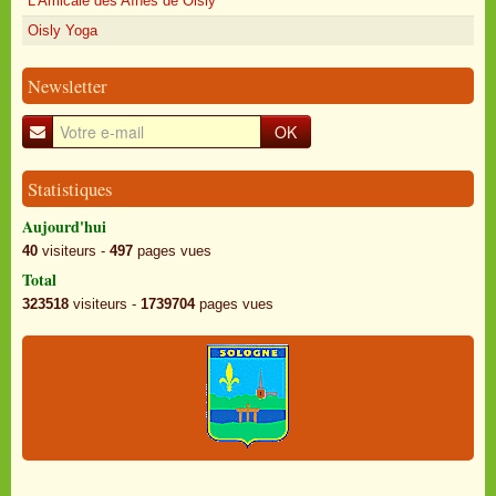
L'Amicale des Aînés de Oisly
Oisly Yoga
Newsletter
OK
Statistiques
Aujourd'hui
40
visiteurs -
497
pages vues
Total
323518
visiteurs -
1739704
pages vues