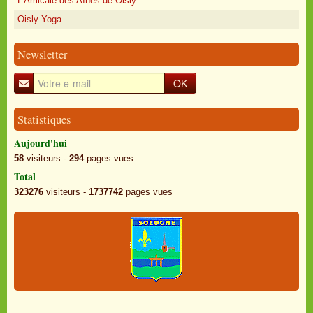
L'Amicale des Aînés de Oisly
Oisly Yoga
Newsletter
OK
Statistiques
Aujourd'hui
58
visiteurs -
294
pages vues
Total
323276
visiteurs -
1737742
pages vues