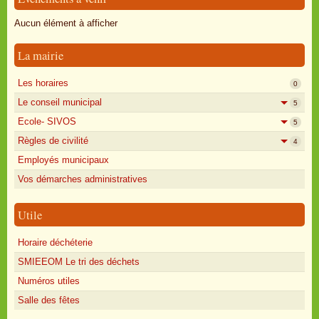
Oisly autrefois
Aucun élément à afficher
Sondages
La mairie
Annonces
Les horaires
0
Le conseil municipal
5
Ecole- SIVOS
5
Règles de civilité
4
Employés municipaux
Vos démarches administratives
Utile
Horaire déchéterie
SMIEEOM Le tri des déchets
Numéros utiles
Salle des fêtes