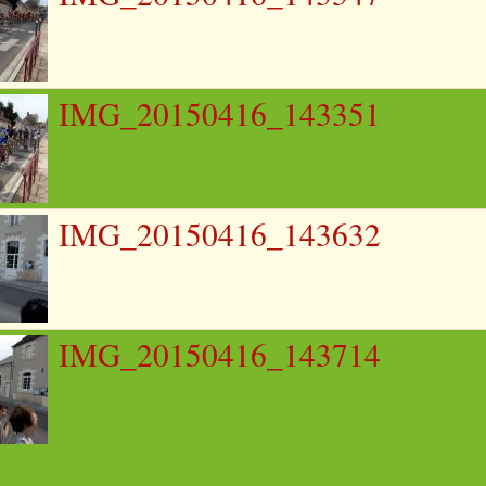
IMG_20150416_143351
IMG_20150416_143632
IMG_20150416_143714