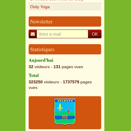
Oisly Yoga
Newsletter
OK
Statistiques
Aujourd'hui
32
visiteurs -
131
pages vues
Total
323250
visiteurs -
1737579
pages
vues