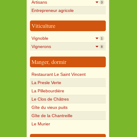
Artisans
3
Entrepreneur agricole
Viticulture
Vignoble
1
Vignerons
8
Manger, dormir
Restaurant Le Saint Vincent
La Presle Verte
La Pillebourdière
Le Clos de Châtres
Gîte du vieux puits
Gîte de la Chantreille
Le Murier