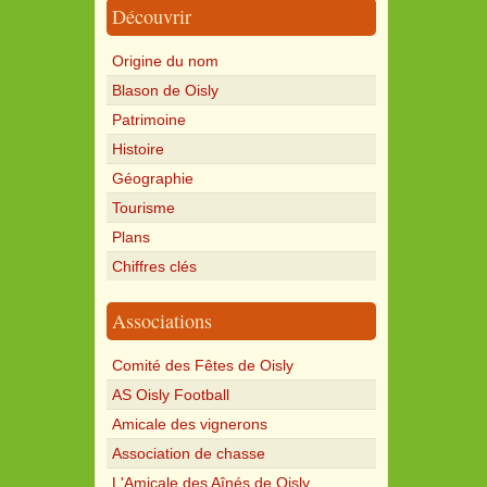
Découvrir
Origine du nom
Blason de Oisly
Patrimoine
Histoire
Géographie
Tourisme
Plans
Chiffres clés
Associations
Comité des Fêtes de Oisly
AS Oisly Football
Amicale des vignerons
Association de chasse
L'Amicale des Aînés de Oisly