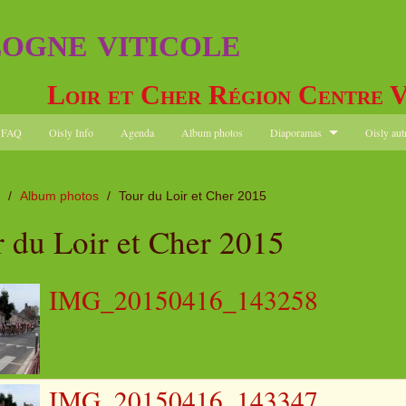
logne viticole
Loir et Cher Région Centre V
FAQ
Oisly Info
Agenda
Album photos
Diaporamas
Oisly aut
/
Album photos
/
Tour du Loir et Cher 2015
 du Loir et Cher 2015
IMG_20150416_143258
IMG_20150416_143347