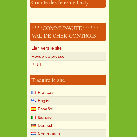
Comité des fêtes de Oisly
****COMMUNAUTE******
VAL DE CHER-CONTROIS
Lien vers le site
Revue de presse
PLUI
Traduire le site
Français
English
Español
Italiano
Deutsch
Nederlands