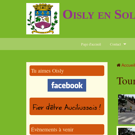
Oisly en So
Page d'accueil
Contact
Accueil
Tu aimes Oisly
Tour
Évènements à venir