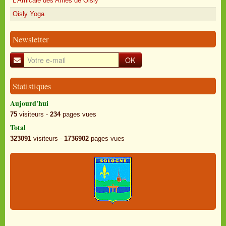
L'Amicale des Aînés de Oisly
Oisly Yoga
Newsletter
OK
Statistiques
Aujourd'hui
75
visiteurs -
234
pages vues
Total
323091
visiteurs -
1736902
pages vues