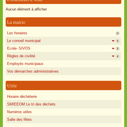
Oisly autrefois
Aucun élément à afficher
Sondages
La mairie
Annonces
Les horaires
0
Le conseil municipal
5
Ecole- SIVOS
5
Règles de civilité
4
Employés municipaux
Vos démarches administratives
Utile
Horaire déchéterie
SMIEEOM Le tri des déchets
Numéros utiles
Salle des fêtes