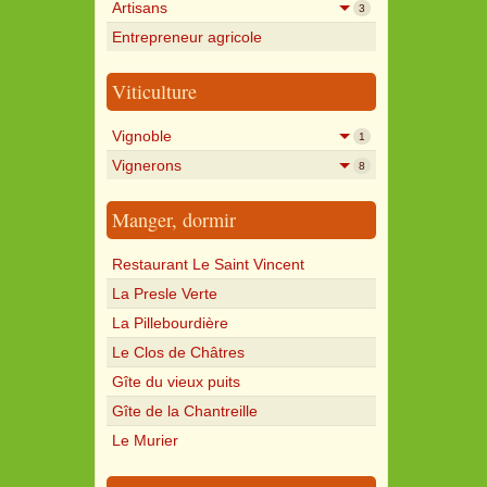
Artisans
3
Entrepreneur agricole
Viticulture
Vignoble
1
Vignerons
8
Manger, dormir
Restaurant Le Saint Vincent
La Presle Verte
La Pillebourdière
Le Clos de Châtres
Gîte du vieux puits
Gîte de la Chantreille
Le Murier