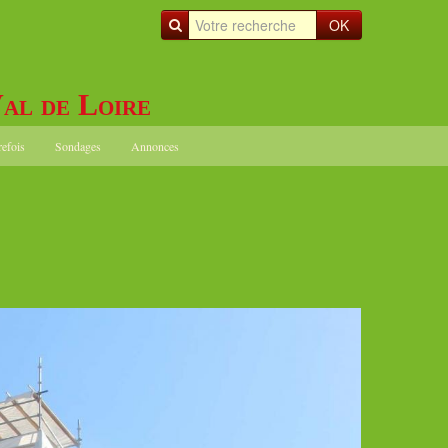
OK
al de Loire
refois
Sondages
Annonces