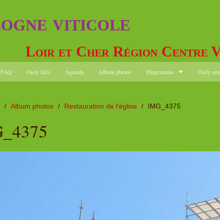
logne viticole
Loir et Cher Région Centre V
FAQ
Oisly Info
Agenda
Album photos
Diaporamas
Oisly aut
/
Album photos
/
Restauration de l'église
/
IMG_4375
_4375