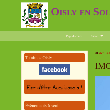
Oisly en So
Page d'accueil
Contact
Accueil
Tu aimes Oisly
IMG
Évènements à venir