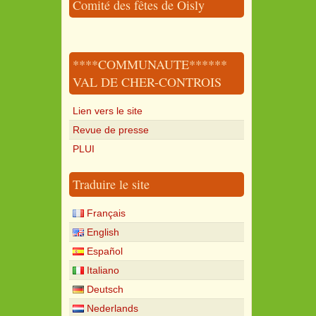
Comité des fêtes de Oisly
****COMMUNAUTE******
VAL DE CHER-CONTROIS
Lien vers le site
Revue de presse
PLUI
Traduire le site
Français
English
Español
Italiano
Deutsch
Nederlands