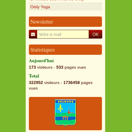
Oisly Yoga
Newsletter
OK
Statistiques
Aujourd'hui
173
visiteurs -
533
pages vues
Total
322952
visiteurs -
1736458
pages
vues