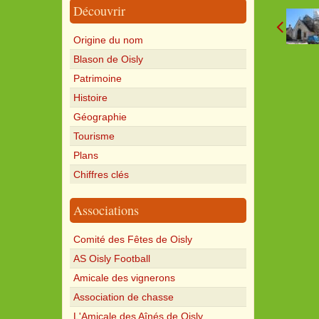
Découvrir
Origine du nom
Blason de Oisly
Patrimoine
Histoire
Géographie
Tourisme
Plans
Chiffres clés
Associations
Comité des Fêtes de Oisly
AS Oisly Football
Amicale des vignerons
Association de chasse
L'Amicale des Aînés de Oisly